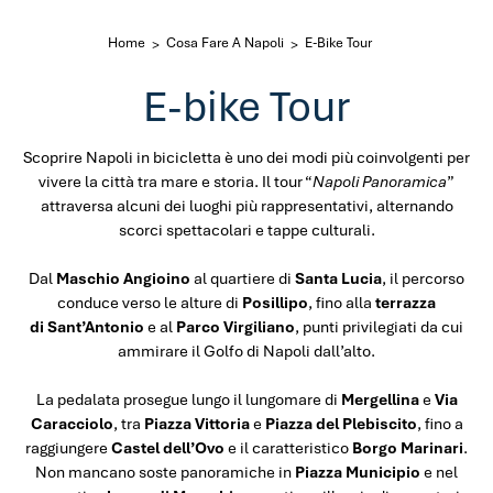
Home
Cosa Fare A Napoli
E-Bike Tour
E-bike Tour
Scoprire Napoli in bicicletta è uno dei modi più coinvolgenti per
vivere la città tra mare e storia. Il tour “
Napoli Panoramica
”
attraversa alcuni dei luoghi più rappresentativi, alternando
scorci spettacolari e tappe culturali.
Dal
Maschio Angioino
al quartiere di
Santa Lucia
, il percorso
conduce verso le alture di
Posillipo
, fino alla
terrazza
di
Sant’Antonio
e al
Parco Virgiliano
, punti privilegiati da cui
ammirare il Golfo di Napoli dall’alto.
La pedalata prosegue lungo il lungomare di
Mergellina
e
Via
Caracciolo
, tra
Piazza Vittoria
e
Piazza del Plebiscito
, fino a
raggiungere
Castel dell’Ovo
e il caratteristico
Borgo Marinari
.
Non mancano soste panoramiche in
Piazza Municipio
e nel