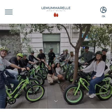
ITA
ITA
ENG